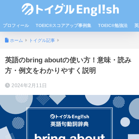
プロフィール
TOEIC®スコアアップ事例集
TOEIC®勉強法
英
ホーム
トイグル記事
英語のbring aboutの使い方！意味・読み
方・例文をわかりやすく説明
2024年2月11日