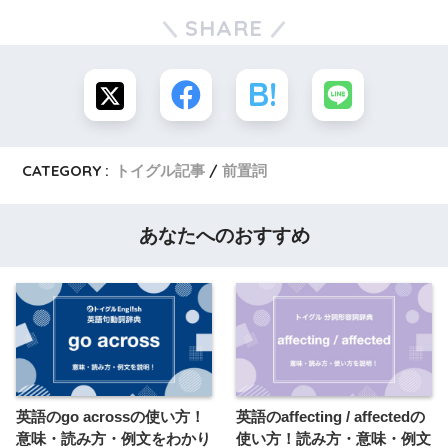
market experienced a surprising upturn.
で大幅な増益を達成しました)
SHARE
(景気後退という正式な予測に反して, 市場は驚くべき好転
を見せました)
Contrary
to
his promises, John failed to meet the deadline
for the assignment.
(約束に反して, ジョンは宿題の期限を守りませんでした)
CATEGORY :
トイグル記事
前置詞
Contrary
to
what she expected, the book turned out to be
a thrilling adventure rather than a romance.
あなたへのおすすめ
(彼女が予測していたことと違って, その本はロマンスとい
うより, スリルに富んだ冒険になりました)
The team’s performance,
contrary
to
recent trends,
remarkably improved after a change in leadership.
(チームの業績は, 最新の傾向に反して, 指導者の交代後, 著
しく改善しました)
英語のgo acrossの使い方！
英語のaffecting / affectedの
意味・読み方・例文をわかり
使い方！読み方・意味・例文