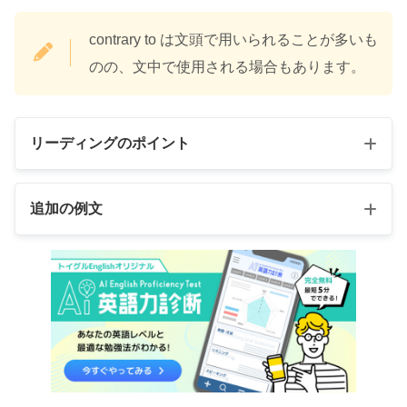
contrary to は文頭で用いられることが多いも
のの、文中で使用される場合もあります。
リーディングのポイント
追加の例文
Despite the forecasted downturn in the market, the
Contrary to
popular belief, Albert Einstein did not fail
company,
contrary to
initial projections, experienced a
math.
substantial increase in its quarterly profits due to a
(一般に信じられていることとは反対に, アインシュタイン
strategic diversification of its product line.
は数学で落第したわけではありません)
(市場の低迷の予測にかかわらず, その会社は, 当初の予測
Contrary
to
official predictions of economic decline, the
に反して, 製品ラインナップの戦略的多様化により, 四半期