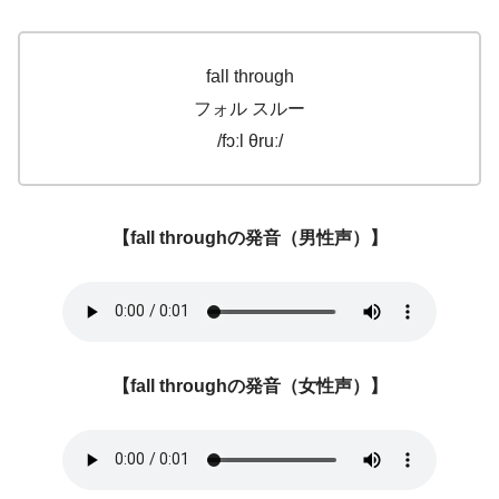
fall through
フォル スルー
/fɔːl θruː/
【fall throughの発音（男性声）】
【
fall through
の発音（女性声）】