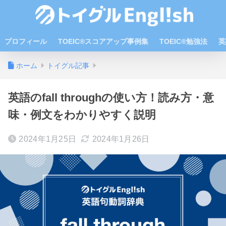
プロフィール
TOEIC®スコアアップ事例集
TOEIC®勉強法
英
ホーム
トイグル記事
英語のfall throughの使い方！読み方・意
味・例文をわかりやすく説明
2024年1月25日
2024年1月26日