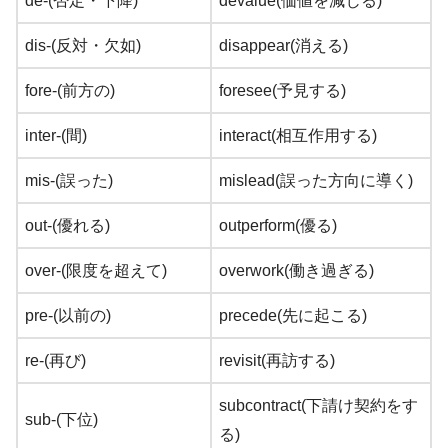
de-(否定・下降)
devalue(価値を減じる)
dis-(反対・欠如)
disappear(消える)
fore-(前方の)
foresee(予見する)
inter-(間)
interact(相互作用する)
mis-(誤った)
mislead(誤った方向に導く)
out-(優れる)
outperform(優る)
over-(限度を超えて)
overwork(働き過ぎる)
pre-(以前の)
precede(先に起こる)
re-(再び)
revisit(再訪する)
subcontract(下請け契約をす
sub-(下位)
る)