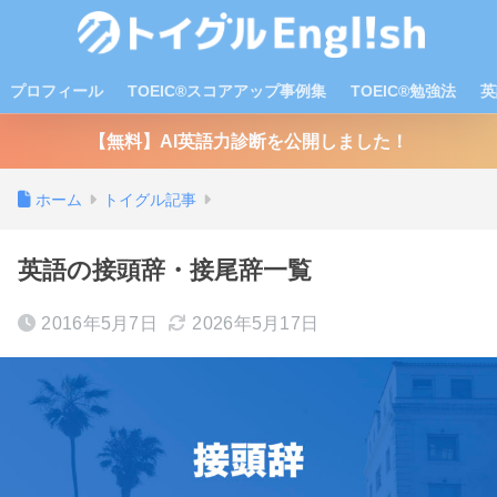
プロフィール
TOEIC®スコアアップ事例集
TOEIC®勉強法
英
【無料】AI英語力診断を公開しました！
ホーム
トイグル記事
英語の接頭辞・接尾辞一覧
2016年5月7日
2026年5月17日