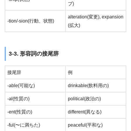
プ)
alteration(変更), expansion
-tion/-sion(行動、状態)
(拡大)
3-3. 形容詞の接尾辞
接尾辞
例
-able(可能な)
drinkable(飲料用の)
-al(性質の)
political(政治の)
-ent(性質の)
different(異なる)
-ful(〜に満ちた)
peaceful(平和な)