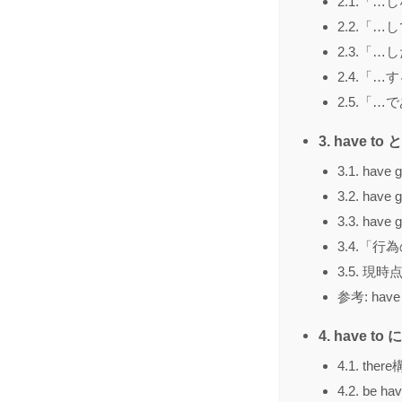
2.1.「
2.2.「
2.3.「
2.4.「
2.5.「
3. have to 
3.1. ha
3.2. ha
3.3. ha
3.4.「
3.5. 現時
参考: have
4. have 
4.1. ther
4.2. be h