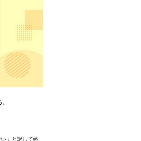
る。
。
ない」と訳して終