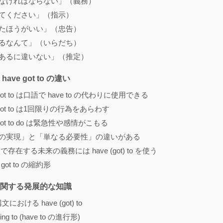
…しなければならない」（義務）
…してください」（指示）
…したほうがいい」（忠告）
…するなんて」（いらだち）
…であるに違いない」（推定）
と have got to の違い
ve got to は口語で have to の代わりに使用できる
ve got to は1回限りの行為をあらわす
ve got to do は緊急性や感情がこもる
行為の実現」と「単なる必要性」の違いがある
点で存在する未来の義務には have (got) to を使う
 got to の縮約形
to に関する発展的な知識
e構文における have (got) to
aving to (have to の進行形)