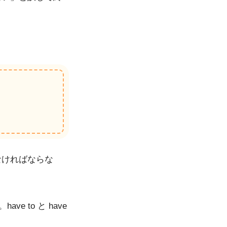
なければならな
e to と have