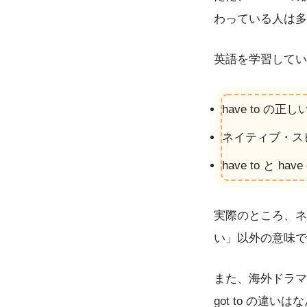
わっている人は多
英語を学習してい
have to の
ネイティブ・スピ
have to と h
実際のところ、ネ
い」以外の意味で
また、海外ドラマや映
got to の違い