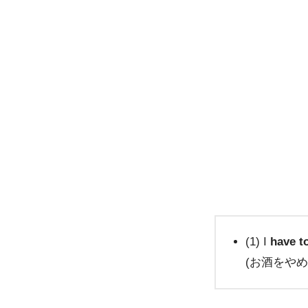
(1) I
have
t
(お酒をや