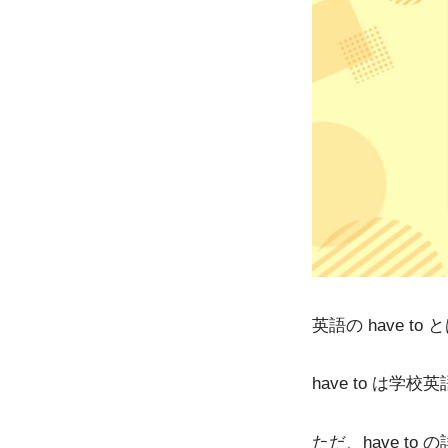
英語の have 
have to は
ただ、have 