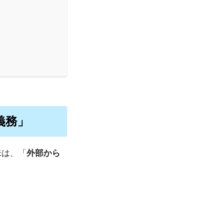
義務」
味は、「
外部から