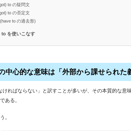
 (got) to の疑問文
 (got) to の否定文
to (have to の過去形)
e to を使いこなす
e to の中心的な意味は「外部から課せられた
は「…しなければならない」と訳すことが多いが、その本質的な意
である。
う。