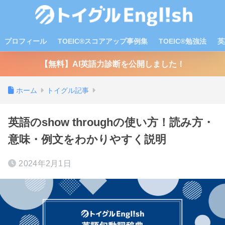
プロフィール
TOEIC®スコアアップ事例集
TOEIC®勉強法
英
【無料】AI英語力診断を公開しました！
ホーム
トイグル記事
英語のshow throughの使い方！読み方・
意味・例文をわかりやすく説明
2024年2月1日