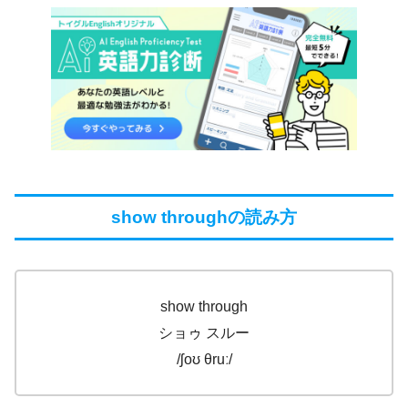
show throughの読み方
show through
ショゥ スルー
/ʃoʊ θruː/