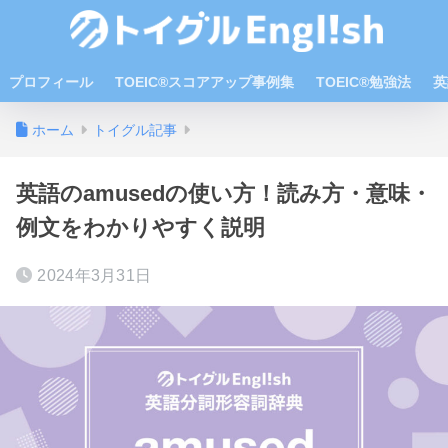
プロフィール
TOEIC®スコアアップ事例集
TOEIC®勉強法
英
ホーム
トイグル記事
英語のamusedの使い方！読み方・意味・
例文をわかりやすく説明
2024年3月31日