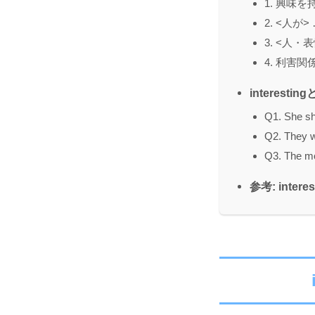
1. 興味
2. <人
3. <人
4. 利害
interesti
Q1. She sh
Q2. They we
Q3. The mo
参考: interes