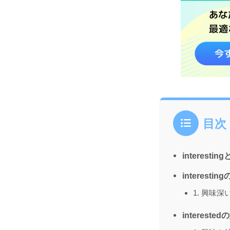
目次
interesti
interest
1. 興味深
interest