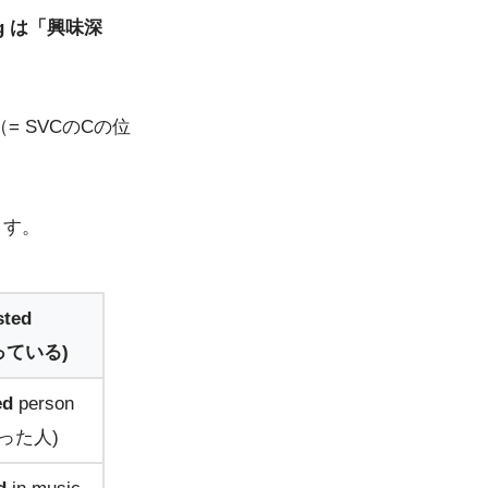
ting は「興味深
（= SVCのCの位
ます。
sted
っている)
ed
person
った人)