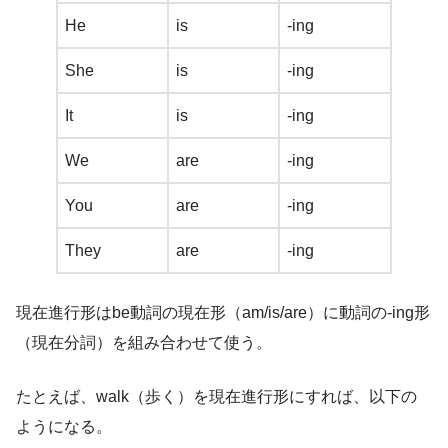
He
is
-ing
She
is
-ing
It
is
-ing
We
are
-ing
You
are
-ing
They
are
-ing
現在進行形はbe動詞の現在形（am/is/are）に動詞の-ing形
（現在分詞）を組み合わせて使う。
たとえば、walk（歩く）を現在進行形にすれば、以下の
ようになる。