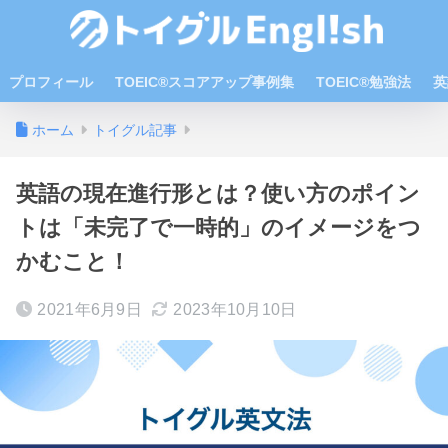
プロフィール
TOEIC®スコアアップ事例集
TOEIC®勉強法
英
ホーム
トイグル記事
英語の現在進行形とは？使い方のポイン
トは「未完了で一時的」のイメージをつ
かむこと！
2021年6月9日
2023年10月10日