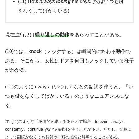
(11) He
‘s
always
losing
his keys. (彼はいつも鍵
をなくしてばかりいる)
現在進行形は
繰り返しの動作
をあらわすことがある。
(10)では、knock（ノックする）は瞬間的に終わる動作で
ある。そこから、女性はドアを何回もノックしている様子
がわかる。
(11)のようにalways（いつも）などの副詞を伴うと、「い
つも鍵をなくしてばかりいる」のようなニュアンスにな
る。
注: (11)のような「感情的色彩」をあらわす場合、forever、always、
constantly、continuallyなどの副詞を伴うことが多い。ただし、文脈に
よって副詞がなくても賞賛や非難の感情と解釈することがある。