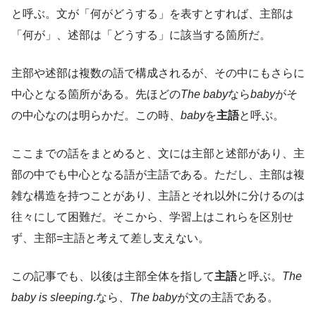
と呼ぶ。文が「何がどうする」を表すとすれば、主部は
「何が」、述部は「どうする」に該当する箇所だ。
主部や述部は複数の語で構成されるが、その中にもさらに
中心となる箇所がある。先ほどの
The baby
なら
baby
がそ
の中心なのは明らかだ。この時、
baby
を
主語
と呼ぶ。
ここまでの話をまとめると、文には主部と述部があり、主
部の中でも中心となる語が主語である。ただし、主部は複
雑な構造を持つことがあり、主語とそれ以外に分けるのは
往々にして困難だ。そこから、学習上はこれらを区別せ
ず、主部=主語と考えて差し支えない。
この記事でも、以後は主部全体を指して
主語
と呼ぶ。
The
baby is sleeping
.なら、
The baby
が文の主語である。