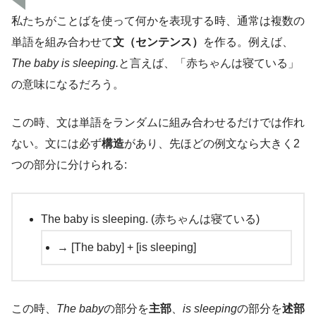
私たちがことばを使って何かを表現する時、通常は複数の
単語を組み合わせて
文（センテンス）
を作る。例えば、
The baby is sleeping.
と言えば、「赤ちゃんは寝ている」
の意味になるだろう。
この時、文は単語をランダムに組み合わせるだけでは作れ
ない。文には必ず
構造
があり、先ほどの例文なら大きく2
つの部分に分けられる:
The baby is sleeping. (赤ちゃんは寝ている)
→ [The baby] + [is sleeping]
この時、
The baby
の部分を
主部
、
is sleeping
の部分を
述部