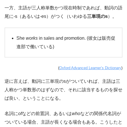
一方、主語が三人称単数かつ現在時制であれば、動詞の語
尾に-s（あるいは-es）がつく（いわゆる
三単現のs
）。
She
works
in sales and promotion. (彼女は販売促
進部で働いている)
(
Oxford Advanced Learner’s Dictionary
)
逆に言えば、動詞に三単現のsがついていれば、主語は三
人称かつ単数形のはずなので、それに該当するものを探せ
ば良い、ということになる。
名詞に
of
などの前置詞、あるいは
who
などの関係代名詞が
ついている場合、主語が長くなる場合もある。こうしたと