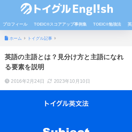
プロフィール
TOEIC®スコアアップ事例集
TOEIC®勉強法
英
ホーム
トイグル記事
英語の主語とは？見分け方と主語になれ
る要素を説明
2016年2月24日
2023年10月10日