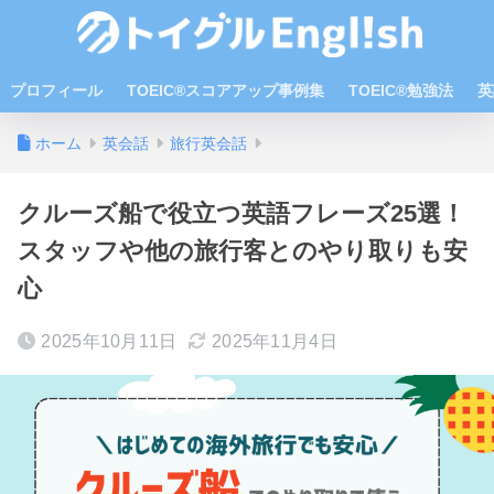
プロフィール
TOEIC®スコアアップ事例集
TOEIC®勉強法
英
ホーム
英会話
旅行英会話
クルーズ船で役立つ英語フレーズ25選！
スタッフや他の旅行客とのやり取りも安
心
2025年10月11日
2025年11月4日