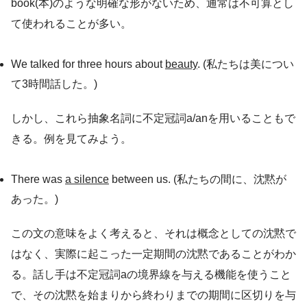
book(本)のような明確な形がないため、通常は不可算とし
て使われることが多い。
We talked for three hours about
beauty
. (私たちは美につい
て3時間話した。)
しかし、これら抽象名詞に不定冠詞a/anを用いることもで
きる。例を見てみよう。
There was
a silence
between us. (私たちの間に、沈黙が
あった。)
この文の意味をよく考えると、それは概念としての沈黙で
はなく、実際に起こった一定期間の沈黙であることがわか
る。話し手は不定冠詞aの境界線を与える機能を使うこと
で、その沈黙を始まりから終わりまでの期間に区切りを与