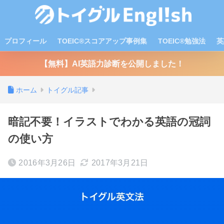
プロフィール
TOEIC®スコアアップ事例集
TOEIC®勉強法
英
【無料】AI英語力診断を公開しました！
ホーム
トイグル記事
暗記不要！イラストでわかる英語の冠詞
の使い方
2016年3月26日
2017年3月21日