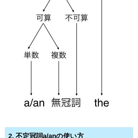
2. 不定冠詞a/anの使い方