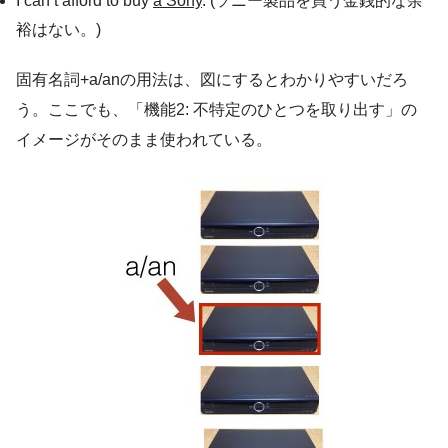
I can’t afford to buy
a Sony
. (ソニー製品を買う金銭的な余
裕はない。)
固有名詞+a/anの用法は、図にするとわかりやすいだろ
う。ここでも、「機能2: 不特定のひとつを取り出す」の
イメージがそのまま使われている。