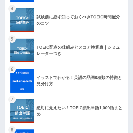
4
試験前に必ず知っておくべきTOEIC時間配分
のコツ
5
TOEIC配点の仕組みとスコア換算表｜シミュ
レーターつき
6
イラストでわかる！英語の品詞8種類の特徴と
見分け方
7
絶対に覚えたい！TOEIC頻出単語1,000語まと
め
8