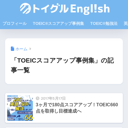
プロフィール
TOEIC®スコアアップ事例集
TOEIC®勉強法
英
ホーム
「TOEICスコアアップ事例集」の記
事一覧
2017年5月17日
3ヶ月で180点スコアアップ！TOEIC660
点を取得し目標達成へ