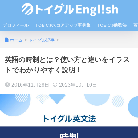
プロフィール
TOEIC®スコアアップ事例集
TOEIC®勉強法
英
ホーム
トイグル記事
英語の時制とは？使い方と違いをイラス
トでわかりやすく説明！
2016年11月28日
2023年10月10日