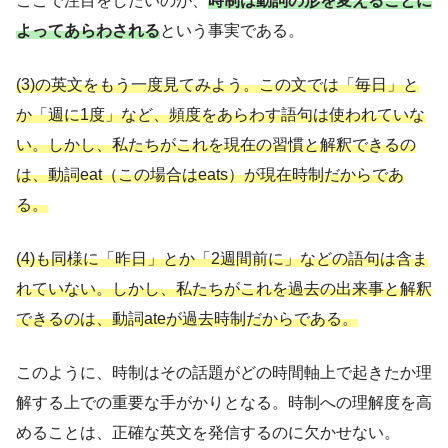
ここで注目をしたいのが、
時制は動詞の形を変えることに
よってあらわされる
という事実である。
(3)の英文をもう一度見てみよう。この文では「毎日」と
か「週に1度」など、頻度をあらわす語句は使われていな
い。しかし、私たちがこれを現在の習慣と解釈できるの
は、動詞eat（この場合はeats）が現在時制だからであ
る。
(4)も同様に「昨日」とか「2週間前に」などの語句は含ま
れていない。しかし、私たちがこれを過去の出来事と解釈
できるのは、動詞ateが過去時制だからである。
このように、時制はその話題がどの時間軸上で起きたか理
解する上での重要な手がかりとなる。時制への理解度を高
めることは、正確な英文を発信するのに欠かせない。