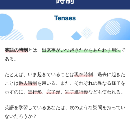
英語の時制
とは、
出来事がいつ起きたかをあらわす用法
で
ある。
たとえば、いま起きていることは
現在時制
、過去に起きた
ことは
過去時制
を用いる。また、それぞれの異なる様子を
示すのに、
進行形
、
完了形
、
完了進行形
なども使われる。
英語を学習しているあなたは、次のような疑問を持ってい
ないだろうか？