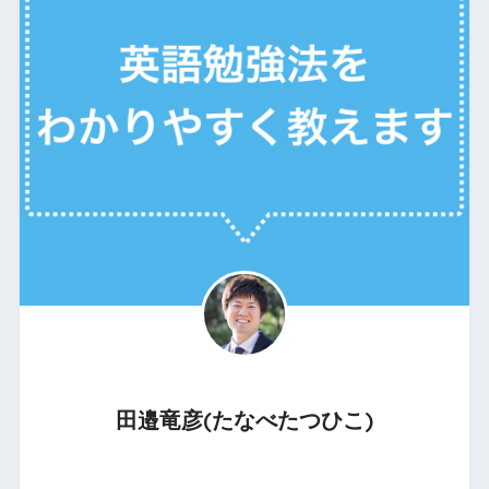
田邉竜彦(たなべたつひこ)