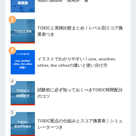
英語の接頭辞・接尾辞一覧
2
TOEICと英検比較まとめ！レベル別スコア換
算表つき
3
イラストでわかりやすい！one, another,
other, the otherの違いと使い分け方
4
試験前に必ず知っておくべきTOEIC時間配分
のコツ
5
TOEIC配点の仕組みとスコア換算表｜シミュ
レーターつき